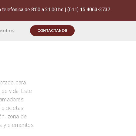
 telefónica de 8:00 a 21:00 hs | (011) 15 4063-3737
osotros
CONTACTANOS
aptado para
 de vida. Este
llamadores
icicletas,
ión, zona de
es y elementos