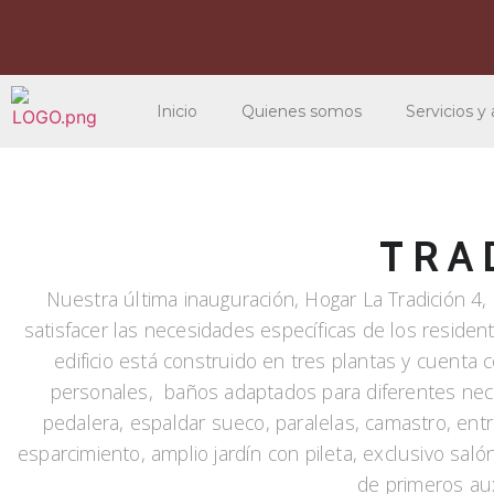
Inicio
Quienes somos
Servicios y
TRA
Nuestra última inauguración, Hogar La Tradición 
satisfacer las necesidades específicas de los residen
edificio está construido en tres plantas y cuenta 
personales, baños adaptados para diferentes nece
pedalera, espaldar sueco, paralelas, camastro, entre
esparcimiento, amplio jardín con pileta, exclusivo sal
de primeros aux