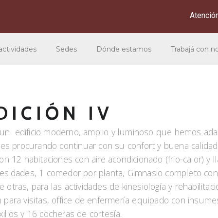
Atención
 actividades
Sedes
Dónde estamos
Trabajá con n
DICIÓN IV
4, un edificio moderno, amplio y luminoso que hemos ad
tes procurando continuar con su confort y buena calidad
con 12 habitaciones con aire acondicionado (frio-calor) y 
sidades, 1 comedor por planta, Gimnasio completo con b
 otras, para las actividades de kinesiología y rehabilitac
ón para visitas, office de enfermería equipado con insum
ilios y 16 cocheras de cortesía.